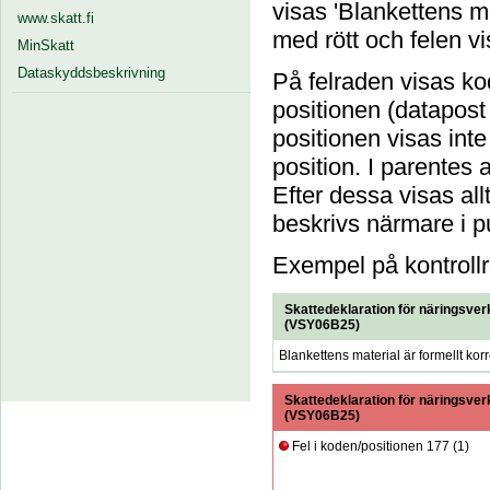
visas 'Blankettens ma
www.skatt.fi
med rött och felen vi
MinSkatt
Dataskyddsbeskrivning
På felraden visas ko
positionen (datapost
positionen visas inte 
position. I parentes 
Efter dessa visas allt
beskrivs närmare i p
Exempel på kontrollre
Skattedeklaration för näringsve
(
VSY06B25
)
Blankettens material är formellt korr
Skattedeklaration för näringsve
(
VSY06B25
)
Fel i koden/positionen 177 (1)