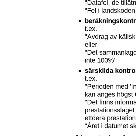
"Datafel, de tillå
"Fel i landskode
beräkningskontro
t.ex.
"Avdrag av källska
eller
"Det sammanlagda
inte 100%"
särskilda kontrol
t.ex.
"Perioden med 'In
kan anges högst 
"Det finns inform
prestationsslaget
ettdera prestation
"Året i datumet s