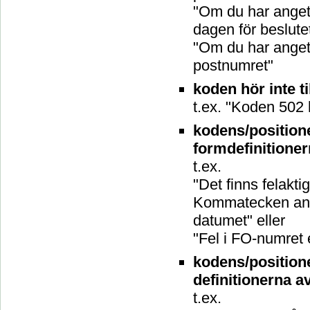
"Om du har angett
dagen för beslute
"Om du har anget
postnumret"
koden hör inte t
t.ex. "Koden 502 
kodens/position
formdefinitione
t.ex.
"Det finns felaktig
Kommatecken använ
datumet" eller
"Fel i FO-numret 
kodens/position
definitionerna a
t.ex.