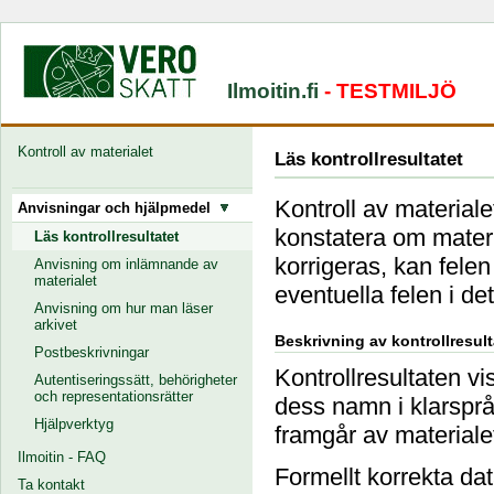
Ilmoitin.fi
- TESTMILJÖ
Kontroll av materialet
Läs kontrollresultatet
Kontroll av materiale
Anvisningar och hjälpmedel
konstatera om materi
Läs kontrollresultatet
korrigeras, kan felen
Anvisning om inlämnande av
materialet
eventuella felen i d
Anvisning om hur man läser
arkivet
Beskrivning av kontrollresult
Postbeskrivningar
Kontrollresultaten vi
Autentiseringssätt, behörigheter
och representationsrätter
dess namn i klarspr
Hjälpverktyg
framgår av materiale
Ilmoitin - FAQ
Formellt korrekta d
Ta kontakt