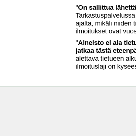
"
On sallittua lähet
Tarkastuspalvelussa 
ajalta, mikäli niide
ilmoitukset ovat vuo
"
Aineisto ei ala tie
jatkaa tästä eteenpä
alettava tietueen alk
ilmoituslaji on kysee