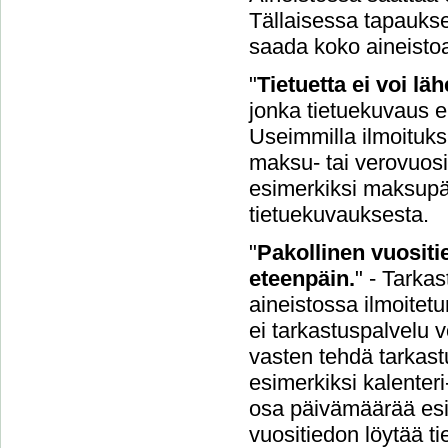
Tällaisessa tapaukse
saada koko aineisto
"
Tietuetta ei voi l
jonka tietuekuvaus ei
Useimmilla ilmoituksil
maksu- tai verovuosi.
esimerkiksi maksupäi
tietuekuvauksesta.
"
Pakollinen vuositie
eteenpäin.
" - Tarka
aineistossa ilmoitetu
ei tarkastuspalvelu v
vasten tehdä tarkastu
esimerkiksi kalenteri
osa päivämäärää esi
vuositiedon löytää t