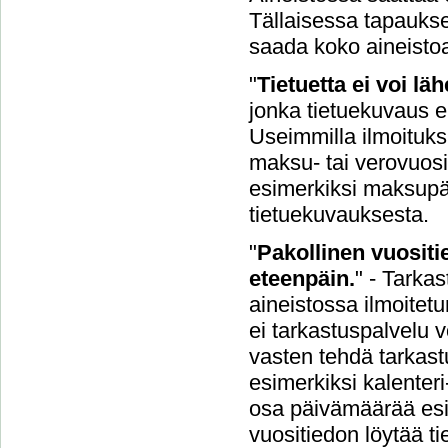
Tällaisessa tapaukse
saada koko aineisto
"
Tietuetta ei voi l
jonka tietuekuvaus ei
Useimmilla ilmoituksil
maksu- tai verovuosi.
esimerkiksi maksupäi
tietuekuvauksesta.
"
Pakollinen vuositie
eteenpäin.
" - Tarka
aineistossa ilmoitetu
ei tarkastuspalvelu v
vasten tehdä tarkastu
esimerkiksi kalenteri
osa päivämäärää esi
vuositiedon löytää t