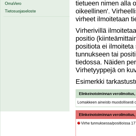
tietueen nimen alla 
OmaVero
oikeellinen'. Virheel
Tietosuojaseloste
virheet ilmoitetaan t
Virherivillä ilmoiteta
positio (kiinteämittai
positiota ei ilmoiteta 
tunnukseen tai posit
tiedossa. Näiden perä
Virhetyyppejä on ku
Esimerkki tarkastust
Elinkeinotoiminnan veroilmoitus,
Lomakkeen aineisto muodollisesti o
Elinkeinotoiminnan veroilmoitus,
Virhe tunnuksessa/positioissa 17