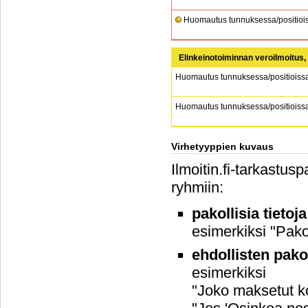
Huomautus tunnuksessa/positiois
Elinkeinotoiminnan veroilmoitus,
Huomautus tunnuksessa/positioiss
Huomautus tunnuksessa/positioiss
Virhetyyppien kuvaus
Ilmoitin.fi-tarkastus
ryhmiin:
pakollisia tietoj
esimerkiksi "Pakol
ehdollisten pako
esimerkiksi
"Joko maksetut ko