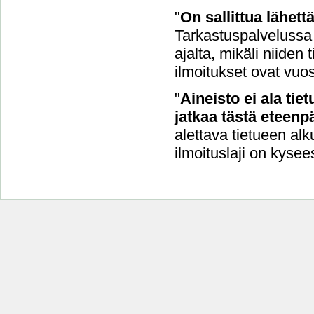
"
On sallittua lähet
Tarkastuspalvelussa 
ajalta, mikäli niide
ilmoitukset ovat vuo
"
Aineisto ei ala tie
jatkaa tästä eteenpä
alettava tietueen alk
ilmoituslaji on kysee