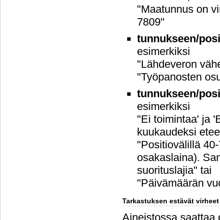
"Maatunnus on vi
7809"
tunnukseen/posit
esimerkiksi
"Lähdeveron vähen
"Työpanosten osu
tunnukseen/posit
esimerkiksi
"Ei toimintaa' ja
kuukaudeksi etee
"Positiovälillä 40
osakaslaina). Sam
suorituslajia" tai
"Päivämäärän vuo
Tarkastuksen estävät virheet
Aineistossa saattaa ol