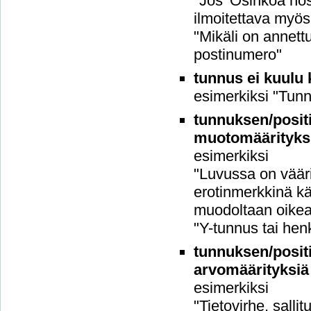
"Jos 'Osinkoa nos
ilmoitettava myö
"Mikäli on annett
postinumero"
tunnus ei kuulu k
esimerkiksi "Tun
tunnuksen/positi
muotomäärityks
esimerkiksi
"Luvussa on vääri
erotinmerkkinä kä
muodoltaan oikea"
"Y-tunnus tai hen
tunnuksen/positi
arvomäärityksiä
esimerkiksi
"Tietovirhe, sallit