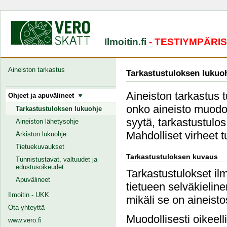
Ilmoitin.fi
- TESTIYMPÄRI
Aineiston tarkastus
Tarkastustuloksen lukuo
Aineiston tarkastus 
Ohjeet ja apuvälineet
onko aineisto muodoll
Tarkastustuloksen lukuohje
syytä, tarkastustulos
Aineiston lähetysohje
Mahdolliset virheet 
Arkiston lukuohje
Tietuekuvaukset
Tarkastustuloksen kuvaus
Tunnistustavat, valtuudet ja
edustusoikeudet
Tarkastustulokset ilm
Apuvälineet
tietueen selväkielin
Ilmoitin - UKK
mikäli se on aineist
Ota yhteyttä
Muodollisesti oikeell
www.vero.fi