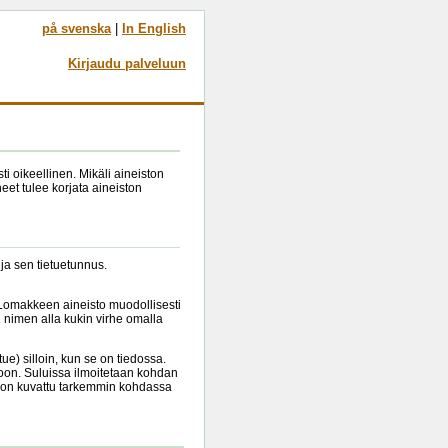
på svenska
|
In English
Kirjaudu palveluun
i oikeellinen. Mikäli aineiston
eet tulee korjata aineiston
 ja sen tietuetunnus.
 'Lomakkeen aineisto muodollisesti
n nimen alla kukin virhe omalla
tue) silloin, kun se on tiedossa.
itioon. Suluissa ilmoitetaan kohdan
jä on kuvattu tarkemmin kohdassa