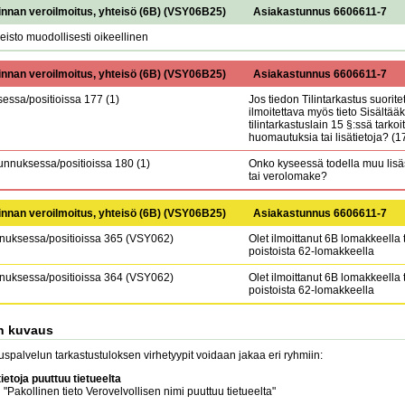
innan veroilmoitus, yhteisö (6B)
(
VSY06B25
)
Asiakastunnus 6606611-7
isto muodollisesti oikeellinen
innan veroilmoitus, yhteisö (6B)
(
VSY06B25
)
Asiakastunnus 6606611-7
essa/positioissa 177 (1)
Jos tiedon Tilintarkastus suorite
ilmoitettava myös tieto Sisältää
tilintarkastuslain 15 §:ssä tarkoit
huomautuksia tai lisätietoja? (1
nnuksessa/positioissa 180 (1)
Onko kyseessä todella muu lisäs
tai verolomake?
innan veroilmoitus, yhteisö (6B)
(
VSY06B25
)
Asiakastunnus 6606611-7
uksessa/positioissa 365 (VSY062)
Olet ilmoittanut 6B lomakkeella t
poistoista 62-lomakkeella
uksessa/positioissa 364 (VSY062)
Olet ilmoittanut 6B lomakkeella t
poistoista 62-lomakkeella
n kuvaus
stuspalvelun tarkastustuloksen virhetyypit voidaan jakaa eri ryhmiin:
tietoja puuttuu tietueelta
 "Pakollinen tieto Verovelvollisen nimi puuttuu tietueelta"