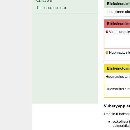
OmaVero
Elinkeinotoim
Tietosuojaseloste
Lomakkeen aine
Elinkeinotoim
Virhe tunnuks
Huomautus tu
Elinkeinotoim
Huomautus tunn
Huomautus tunn
Virhetyyppie
Ilmoitin.fi-tarka
pakollisia 
esimerkiksi