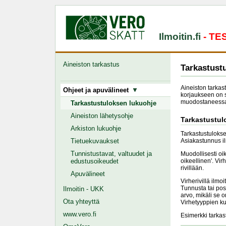
Ilmoitin.fi
- T
Aineiston tarkastus
Tarkastust
Aineiston tarkas
Ohjeet ja apuvälineet
korjaukseen on sy
muodostaneessa
Tarkastustuloksen lukuohje
Aineiston lähetysohje
Tarkastustu
Arkiston lukuohje
Tarkastustulokset
Tietuekuvaukset
Asiakastunnus il
Tunnistustavat, valtuudet ja
Muodollisesti oi
edustusoikeudet
oikeellinen'. Vir
rivillään.
Apuvälineet
Virherivillä ilmo
Tunnusta tai posi
Ilmoitin - UKK
arvo, mikäli se 
Ota yhteyttä
Virhetyyppien k
www.vero.fi
Esimerkki tarkas