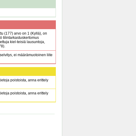
ttu (177) arvo on 1 (Kyllä), on
kö tilintarkastuskertomus
ettuja kiel-teisiä lausuntoja,
78).
elvitys, ei määrämuotoinen liite
ietoja poistoista, anna erittely
ietoja poistoista, anna erittely