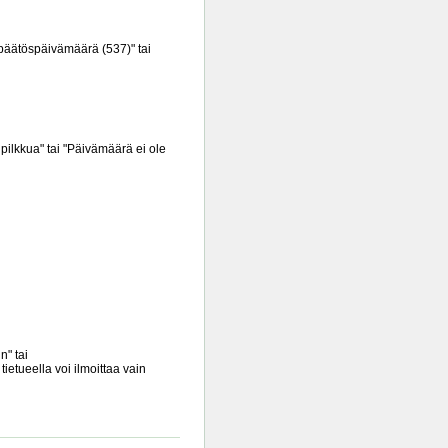
opäätöspäivämäärä (537)" tai
pilkkua" tai "Päivämäärä ei ole
n" tai
tietueella voi ilmoittaa vain