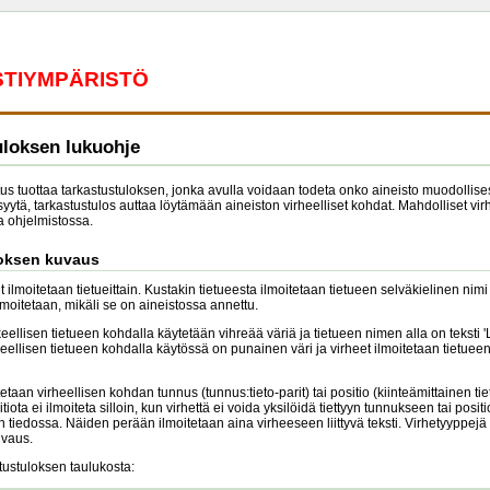
ESTIYMPÄRISTÖ
uloksen lukuohje
tus tuottaa tarkastustuloksen, jonka avulla voidaan todeta onko aineisto muodollisest
ytä, tarkastustulos auttaa löytämään aineiston virheelliset kohdat. Mahdolliset virh
 ohjelmistossa.
loksen kuvaus
 ilmoitetaan tietueittain. Kustakin tietueesta ilmoitetaan tietueen selväkielinen nimi
moitetaan, mikäli se on aineistossa annettu.
keellisen tietueen kohdalla käytetään vihreää väriä ja tietueen nimen alla on teksti
heellisen tietueen kohdalla käytössä on punainen väri ja virheet ilmoitetaan tietuee
itetaan virheellisen kohdan tunnus (tunnus:tieto-parit) tai positio (kiinteämittainen tie
tiota ei ilmoiteta silloin, kun virhettä ei voida yksilöidä tiettyyn tunnukseen tai pos
on tiedossa. Näiden perään ilmoitetaan aina virheeseen liittyvä teksti. Virhetyyppe
uvaus.
tustuloksen taulukosta: