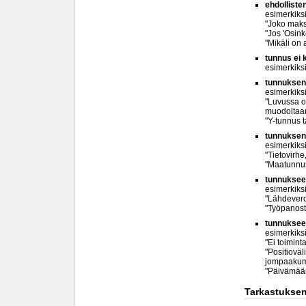
ehdolliste
esimerkiks
"Joko makse
"Jos 'Osin
"Mikäli on
tunnus ei k
esimerkiks
tunnuksen/
esimerkiks
"Luvussa on
muodoltaan
"Y-tunnus t
tunnuksen/
esimerkiks
"Tietovirhe,
"Maatunnus
tunnukseen
esimerkiks
"Lähdevero
"Työpanost
tunnukseen
esimerkiks
"Ei toimint
"Positioväl
jompaakump
"Päivämäär
Tarkastuksen