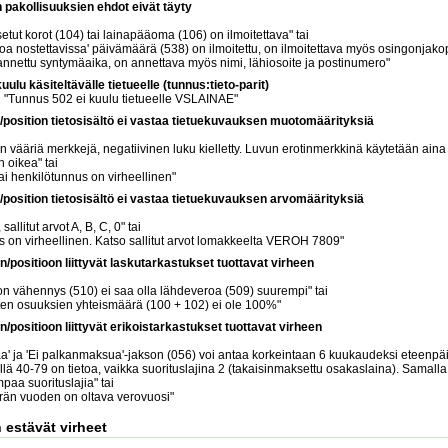
n pakollisuuksien ehdot eivät täyty
i
tut korot (104) tai lainapääoma (106) on ilmoitettava" tai
koa nostettavissa' päivämäärä (538) on ilmoitettu, on ilmoitettava myös osingonjak
 annettu syntymäaika, on annettava myös nimi, lähiosoite ja postinumero"
uulu käsiteltävälle tietueelle (tunnus:tieto-parit)
i "Tunnus 502 ei kuulu tietueelle VSLAINAE"
position tietosisältö ei vastaa tietuekuvauksen muotomäärityksiä
i
 vääriä merkkejä, negatiivinen luku kielletty. Luvun erotinmerkkinä käytetään aina 
 oikea" tai
ai henkilötunnus on virheellinen"
position tietosisältö ei vastaa tietuekuvauksen arvomäärityksiä
i
 sallitut arvot A, B, C, 0" tai
 on virheellinen. Katso sallitut arvot lomakkeelta VEROH 7809"
/positioon liittyvät laskutarkastukset tuottavat virheen
i
n vähennys (510) ei saa olla lähdeveroa (509) suurempi" tai
en osuuksien yhteismäärä (100 + 102) ei ole 100%"
/positioon liittyvät erikoistarkastukset tuottavat virheen
i
aa' ja 'Ei palkanmaksua'-jakson (056) voi antaa korkeintaan 6 kuukaudeksi eteenpäi
illä 40-79 on tietoa, vaikka suorituslajina 2 (takaisinmaksettu osakaslaina). Samalla 
aa suorituslajia" tai
än vuoden on oltava verovuosi"
 estävät virheet