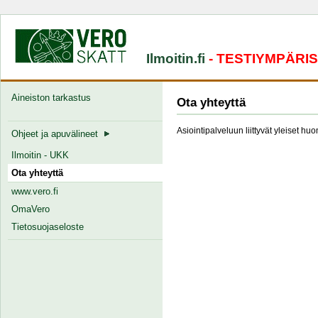
Ilmoitin.fi
- TESTIYMPÄRI
Aineiston tarkastus
Ota yhteyttä
Asiointipalveluun liittyvät yleiset hu
Ohjeet ja apuvälineet
Ilmoitin - UKK
Ota yhteyttä
www.vero.fi
OmaVero
Tietosuojaseloste