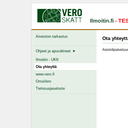
Ilmoitin.fi
- T
Aineiston tarkastus
Ota yhteytt
Asiointipalveluun
Ohjeet ja apuvälineet
Ilmoitin - UKK
Ota yhteyttä
www.vero.fi
OmaVero
Tietosuojaseloste