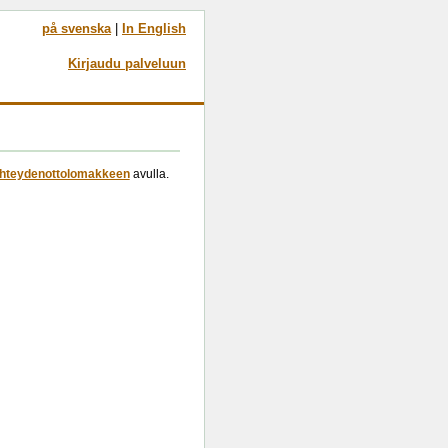
på svenska
|
In English
Kirjaudu palveluun
hteydenottolomakkeen
avulla.