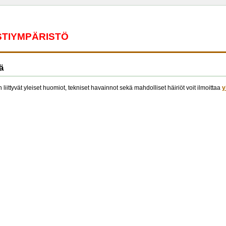
ESTIYMPÄRISTÖ
ä
 liittyvät yleiset huomiot, tekniset havainnot sekä mahdolliset häiriöt voit ilmoittaa
y