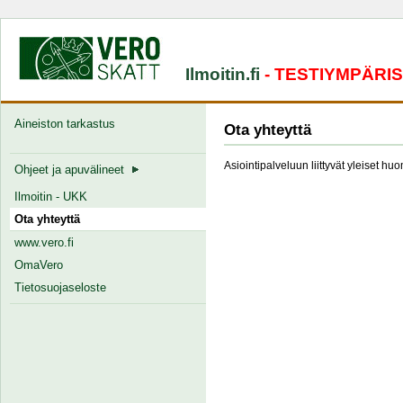
Ilmoitin.fi
- TESTIYMPÄRI
Aineiston tarkastus
Ota yhteyttä
Asiointipalveluun liittyvät yleiset hu
Ohjeet ja apuvälineet
Ilmoitin - UKK
Ota yhteyttä
www.vero.fi
OmaVero
Tietosuojaseloste