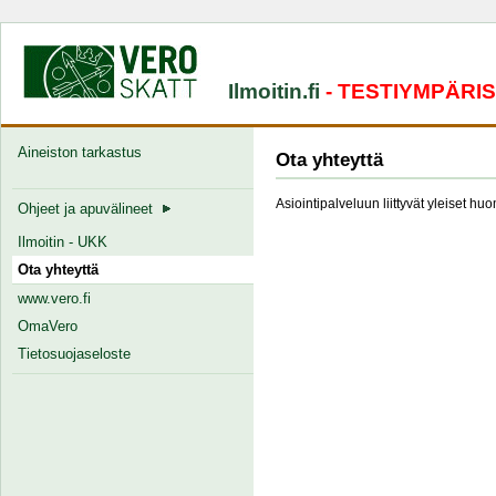
Ilmoitin.fi
- TESTIYMPÄRI
Aineiston tarkastus
Ota yhteyttä
Asiointipalveluun liittyvät yleiset hu
Ohjeet ja apuvälineet
Ilmoitin - UKK
Ota yhteyttä
www.vero.fi
OmaVero
Tietosuojaseloste