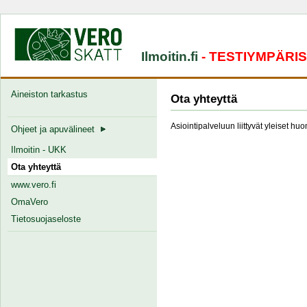
Ilmoitin.fi
- TESTIYMPÄRI
Aineiston tarkastus
Ota yhteyttä
Asiointipalveluun liittyvät yleiset hu
Ohjeet ja apuvälineet
Ilmoitin - UKK
Ota yhteyttä
www.vero.fi
OmaVero
Tietosuojaseloste