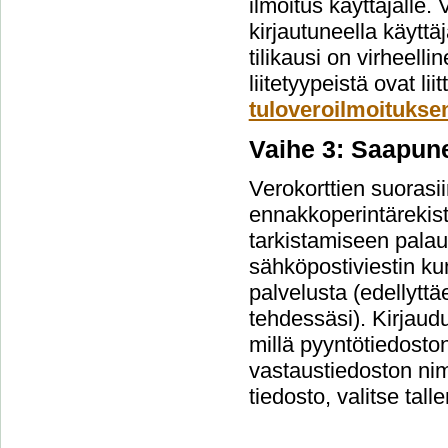
ilmoitus käyttäjälle.
kirjautuneella käyttäj
tilikausi on virheelli
liitetyypeistä ovat l
tuloveroilmoituksen
Vaihe 3: Saapun
Verokorttien suorasi
ennakkoperintärekist
tarkistamiseen palau
sähköpostiviestin kun
palvelusta (edellyttä
tehdessäsi). Kirjaud
millä pyyntötiedosto
vastaustiedoston nim
tiedosto, valitse tall