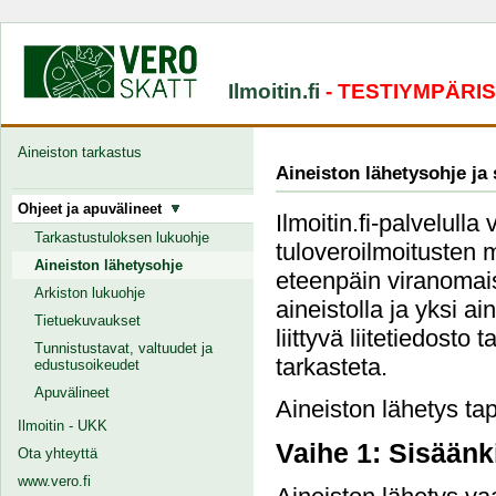
Ilmoitin.fi
- TESTIYMPÄRI
Aineiston tarkastus
Aineiston lähetysohje ja
Ohjeet ja apuvälineet
Ilmoitin.fi-palvelulla
Tarkastustuloksen lukuohje
tuloveroilmoitusten 
Aineiston lähetysohje
eteenpäin viranomais
Arkiston lukuohje
aineistolla ja yksi a
Tietuekuvaukset
liittyvä liitetiedosto
Tunnistustavat, valtuudet ja
tarkasteta.
edustusoikeudet
Apuvälineet
Aineiston lähetys tap
Ilmoitin - UKK
Vaihe 1: Sisäänk
Ota yhteyttä
www.vero.fi