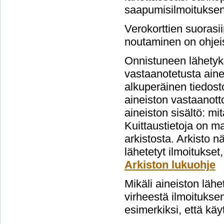
saapumisilmoituksen
Verokorttien suorasi
noutaminen on ohjeis
Onnistuneen lähetyks
vastaanotetusta aine
alkuperäinen tiedost
aineiston vastaanott
aineiston sisältö: mi
Kuittaustietoja on m
arkistosta. Arkisto 
lähetetyt ilmoitukset
Arkiston lukuohje
Mikäli aineiston lähe
virheestä ilmoituksen
esimerkiksi, että käy