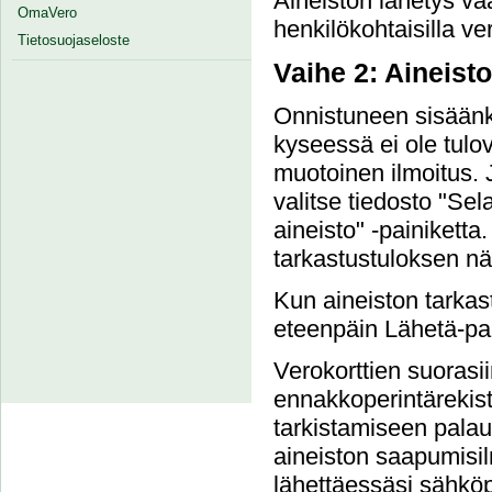
Aineiston lähetys va
OmaVero
henkilökohtaisilla ver
Tietosuojaseloste
Vaihe 2: Aineist
Onnistuneen sisäänki
kyseessä ei ole tulove
muotoinen ilmoitus. 
valitse tiedosto "Sel
aineisto" -painiketta.
tarkastustuloksen nä
Kun aineiston tarkast
eteenpäin Lähetä-pai
Verokorttien suorasi
ennakkoperintärekist
tarkistamiseen palau
aineiston saapumisil
lähettäessäsi sähköpo