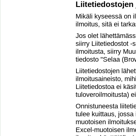
Liitetiedostojen
Mikäli kyseessä on il
ilmoitus, sitä ei tarka
Jos olet lähettämäss
siirry Liitetiedostot
ilmoitusta, siirry Muu
tiedosto "Selaa (Brow
Liitetiedostojen läh
ilmoitusaineisto, mihi
Liitetiedostoa ei käsi
tuloveroilmoitusta) ei
Onnistuneesta liitet
tulee kuittaus, jossa
muotoisen ilmoituksen
Excel-muotoisen ilmo