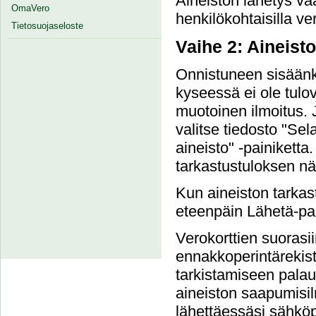
Aineiston lähetys va
OmaVero
henkilökohtaisilla ver
Tietosuojaseloste
Vaihe 2: Aineist
Onnistuneen sisäänki
kyseessä ei ole tulove
muotoinen ilmoitus. 
valitse tiedosto "Sel
aineisto" -painiketta.
tarkastustuloksen nä
Kun aineiston tarkast
eteenpäin Lähetä-pai
Verokorttien suorasi
ennakkoperintärekist
tarkistamiseen palau
aineiston saapumisil
lähettäessäsi sähköpo