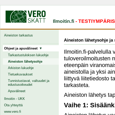
Ilmoitin.fi
- TESTIYMPÄRI
Aineiston tarkastus
Aineiston lähetysohje ja
Ohjeet ja apuvälineet
Ilmoitin.fi-palvelulla
Tarkastustuloksen lukuohje
tuloveroilmoitusten 
Aineiston lähetysohje
eteenpäin viranomais
Arkiston lukuohje
aineistolla ja yksi a
Tietuekuvaukset
liittyvä liitetiedosto
Tunnistustavat, valtuudet ja
tarkasteta.
edustusoikeudet
Apuvälineet
Aineiston lähetys tap
Ilmoitin - UKK
Vaihe 1: Sisäänk
Ota yhteyttä
www.vero.fi