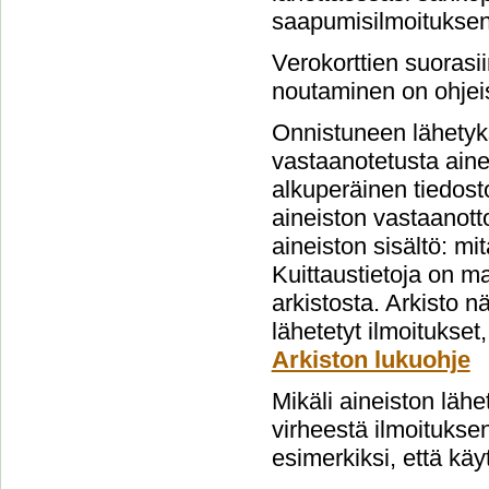
saapumisilmoituksen
Verokorttien suorasi
noutaminen on ohjeis
Onnistuneen lähetyks
vastaanotetusta aine
alkuperäinen tiedost
aineiston vastaanott
aineiston sisältö: mi
Kuittaustietoja on m
arkistosta. Arkisto 
lähetetyt ilmoitukset
Arkiston lukuohje
Mikäli aineiston lähe
virheestä ilmoituksen
esimerkiksi, että käy