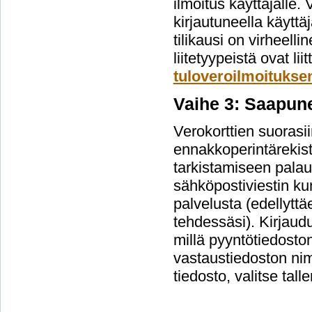
ilmoitus käyttäjälle.
kirjautuneella käyttäj
tilikausi on virheelli
liitetyypeistä ovat l
tuloveroilmoituksen
Vaihe 3: Saapun
Verokorttien suorasi
ennakkoperintärekist
tarkistamiseen palau
sähköpostiviestin kun
palvelusta (edellyttä
tehdessäsi). Kirjaud
millä pyyntötiedosto
vastaustiedoston nim
tiedosto, valitse tall