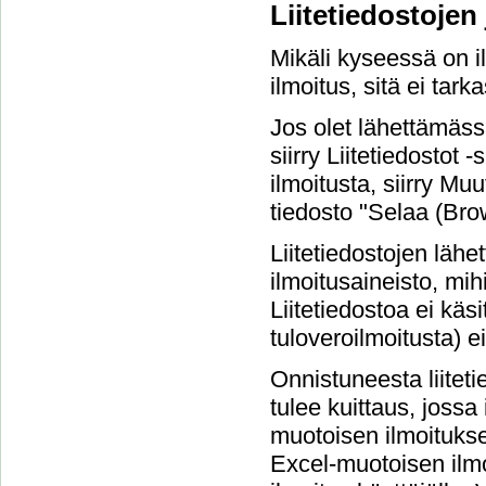
Liitetiedostojen
Mikäli kyseessä on il
ilmoitus, sitä ei tarka
Jos olet lähettämäss
siirry Liitetiedostot
ilmoitusta, siirry Muu
tiedosto "Selaa (Brow
Liitetiedostojen läh
ilmoitusaineisto, mihi
Liitetiedostoa ei käsi
tuloveroilmoitusta) ei
Onnistuneesta liitet
tulee kuittaus, jossa
muotoisen ilmoituksen
Excel-muotoisen ilmo