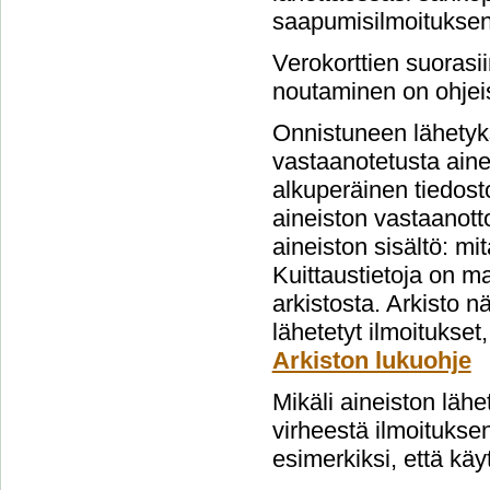
saapumisilmoituksen
Verokorttien suorasi
noutaminen on ohjeis
Onnistuneen lähetyks
vastaanotetusta aine
alkuperäinen tiedost
aineiston vastaanott
aineiston sisältö: mi
Kuittaustietoja on m
arkistosta. Arkisto 
lähetetyt ilmoitukset
Arkiston lukuohje
Mikäli aineiston lähe
virheestä ilmoituksen
esimerkiksi, että käy