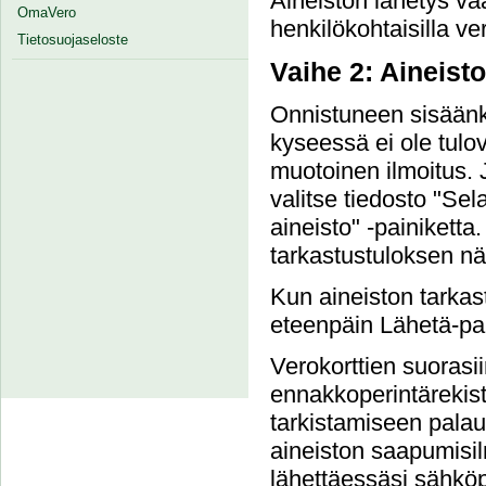
Aineiston lähetys va
OmaVero
henkilökohtaisilla ver
Tietosuojaseloste
Vaihe 2: Aineist
Onnistuneen sisäänki
kyseessä ei ole tulove
muotoinen ilmoitus. 
valitse tiedosto "Sel
aineisto" -painiketta.
tarkastustuloksen nä
Kun aineiston tarkast
eteenpäin Lähetä-pai
Verokorttien suorasi
ennakkoperintärekist
tarkistamiseen palau
aineiston saapumisil
lähettäessäsi sähköpo