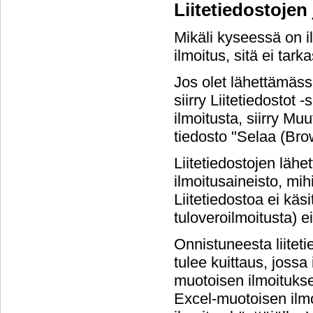
Liitetiedostojen
Mikäli kyseessä on il
ilmoitus, sitä ei tarka
Jos olet lähettämäss
siirry Liitetiedostot
ilmoitusta, siirry Muu
tiedosto "Selaa (Brow
Liitetiedostojen läh
ilmoitusaineisto, mihi
Liitetiedostoa ei käsi
tuloveroilmoitusta) ei
Onnistuneesta liitet
tulee kuittaus, jossa
muotoisen ilmoituksen
Excel-muotoisen ilmo