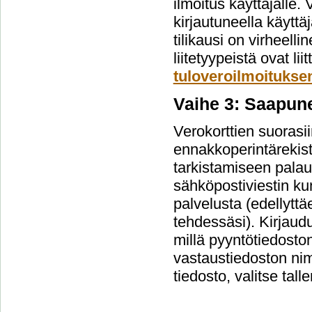
ilmoitus käyttäjälle.
kirjautuneella käyttäj
tilikausi on virheelli
liitetyypeistä ovat l
tuloveroilmoituksen
Vaihe 3: Saapun
Verokorttien suorasi
ennakkoperintärekist
tarkistamiseen palau
sähköpostiviestin kun
palvelusta (edellyttä
tehdessäsi). Kirjaud
millä pyyntötiedosto
vastaustiedoston nim
tiedosto, valitse tall