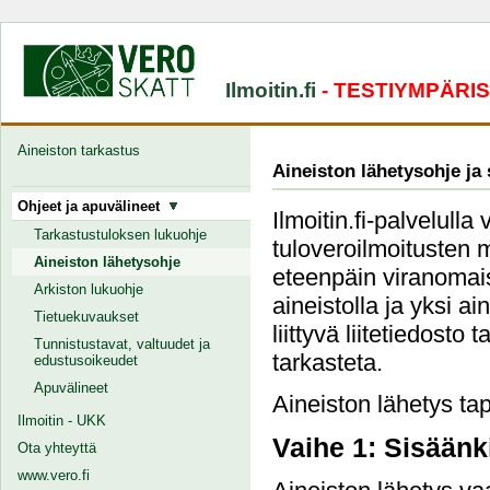
Ilmoitin.fi
- TESTIYMPÄRI
Aineiston tarkastus
Aineiston lähetysohje ja
Ohjeet ja apuvälineet
Ilmoitin.fi-palvelulla
Tarkastustuloksen lukuohje
tuloveroilmoitusten 
Aineiston lähetysohje
eteenpäin viranomais
Arkiston lukuohje
aineistolla ja yksi a
Tietuekuvaukset
liittyvä liitetiedosto
Tunnistustavat, valtuudet ja
tarkasteta.
edustusoikeudet
Apuvälineet
Aineiston lähetys tap
Ilmoitin - UKK
Vaihe 1: Sisäänk
Ota yhteyttä
www.vero.fi