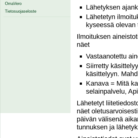
OmaVero
Lähetyksen ajank
Tietosuojaseloste
Lähetetyn ilmoit
kyseessä olevan t
Ilmoituksen aineistot
näet
Vastaanotettu ain
Siirretty käsittely
käsittelyyn. Mahdo
Kanava = Mitä kau
selainpalvelu, Ap
Lähetetyt liitetiedos
näet oletusarvoises
päivän välisenä aikan
tunnuksen ja lähety