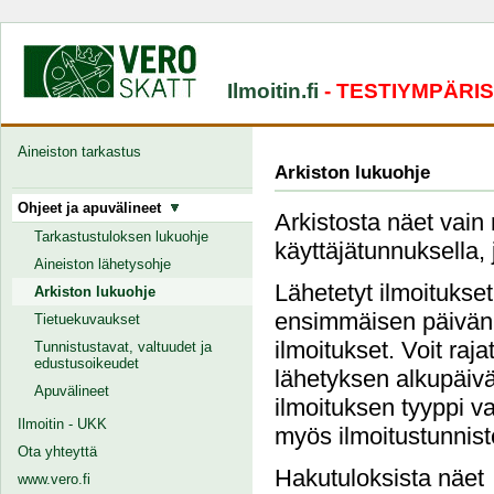
Ilmoitin.fi
- TESTIYMPÄRI
Aineiston tarkastus
Arkiston lukuohje
Ohjeet ja apuvälineet
Arkistosta näet vain 
Tarkastustuloksen lukuohje
käyttäjätunnuksella, 
Aineiston lähetysohje
Lähetetyt ilmoitukse
Arkiston lukuohje
ensimmäisen päivän j
Tietuekuvaukset
ilmoitukset. Voit raj
Tunnistustavat, valtuudet ja
edustusoikeudet
lähetyksen alkupäivä
Apuvälineet
ilmoituksen tyyppi va
Ilmoitin - UKK
myös ilmoitustunnist
Ota yhteyttä
Hakutuloksista näet
www.vero.fi