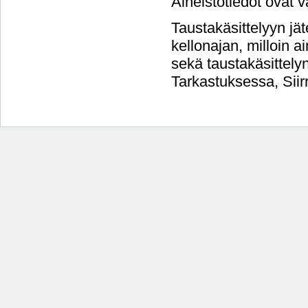
Aineistotiedot ovat v
Taustakäsittelyyn jät
kellonajan, milloin a
sekä taustakäsittelyn 
Tarkastuksessa, Siirr