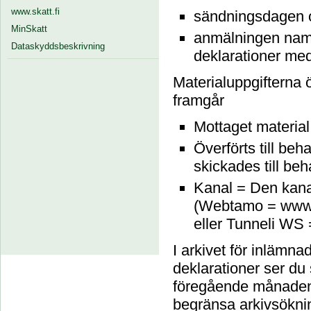
www.skatt.fi
sändningsdagen o
MinSkatt
anmälningen namn
Dataskyddsbeskrivning
deklarationer med
Materialuppgifterna 
framgår
Mottaget material
Överförts till be
skickades till beh
Kanal = Den kanal
(Webtamo = www.i
eller Tunneli WS 
I arkivet för inlämn
deklarationer ser du
föregående månaden
begränsa arkivsökni