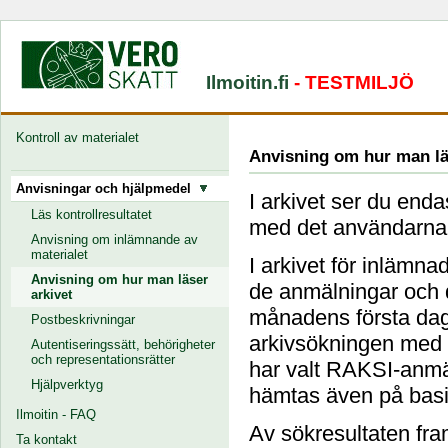
Ilmoitin.fi
- TESTMILJÖ
Kontroll av materialet
Anvisning om hur man lä
Anvisningar och hjälpmedel
I arkivet ser du end
Läs kontrollresultatet
med det användarnam
Anvisning om inlämnande av
materialet
I arkivet för inlämn
Anvisning om hur man läser
de anmälningar och 
arkivet
månadens första da
Postbeskrivningar
arkivsökningen med 
Autentiseringssätt, behörigheter
och representationsrätter
har valt RAKSI-anm
Hjälpverktyg
hämtas även på bas
Ilmoitin - FAQ
Av sökresultaten fr
Ta kontakt