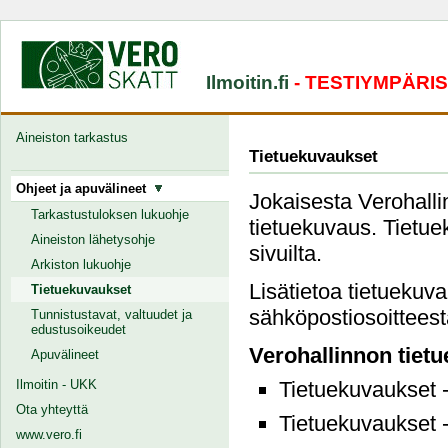
Ilmoitin.fi
- TESTIYMPÄRI
Aineiston tarkastus
Tietuekuvaukset
Ohjeet ja apuvälineet
Jokaisesta Verohallin
Tarkastustuloksen lukuohje
tietuekuvaus. Tietuek
Aineiston lähetysohje
sivuilta.
Arkiston lukuohje
Lisätietoa tietuekuv
Tietuekuvaukset
sähköpostiosoitteesta
Tunnistustavat, valtuudet ja
edustusoikeudet
Verohallinnon tiet
Apuvälineet
Ilmoitin - UKK
Tietuekuvaukset 
Ota yhteyttä
Tietuekuvaukset 
www.vero.fi