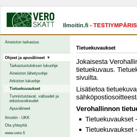
Ilmoitin.fi
- TESTIYMPÄRI
Aineiston tarkastus
Tietuekuvaukset
Ohjeet ja apuvälineet
Jokaisesta Verohallin
Tarkastustuloksen lukuohje
tietuekuvaus. Tietuek
Aineiston lähetysohje
sivuilta.
Arkiston lukuohje
Lisätietoa tietuekuv
Tietuekuvaukset
sähköpostiosoitteesta
Tunnistustavat, valtuudet ja
edustusoikeudet
Verohallinnon tiet
Apuvälineet
Ilmoitin - UKK
Tietuekuvaukset 
Ota yhteyttä
Tietuekuvaukset 
www.vero.fi