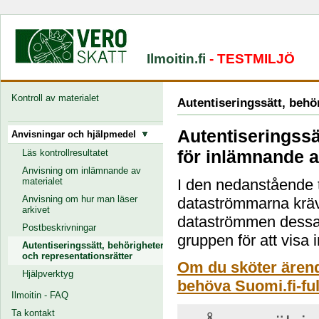
Ilmoitin.fi
- TESTMILJÖ
Kontroll av materialet
Autentiseringssätt, behö
Autentiseringssä
Anvisningar och hjälpmedel
för inlämnande a
Läs kontrollresultatet
Anvisning om inlämnande av
materialet
I den nedanstående t
Anvisning om hur man läser
dataströmmarna kräve
arkivet
dataströmmen dessa k
Postbeskrivningar
gruppen för att visa 
Autentiseringssätt, behörigheter
och representationsrätter
Om du sköter ärend
Hjälpverktyg
behöva Suomi.fi-fu
Ilmoitin - FAQ
Ta kontakt