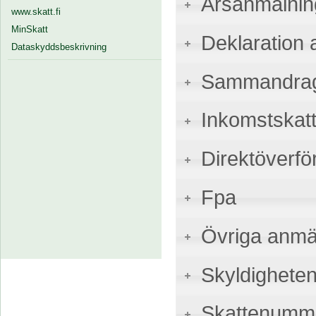
Årsanmälnin
www.skatt.fi
MinSkatt
Deklaration a
Dataskyddsbeskrivning
Sammandrags
Inkomstskatt
Direktöverfö
Fpa
Övriga anmä
Skyldigheten
Skattenumme