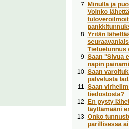
Minulla ja puo
Voinko lähett
tuloveroilmoit
pankkitunnuk
Yritän lähettä
seuraavanlais
Tietuetunnus o
Saan "Sivua ei
napin painami
Saan varoituks
palvelusta lad
Saan virheilm
tiedostosta?
En pysty lähet
täyttämääni e
Onko tunnuste
parillisessa a