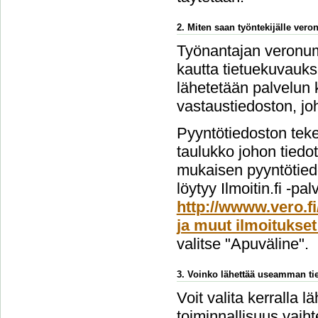
2. Miten saan työntekijälle ver
Työnantajan veronume
kautta tietuekuvauks
lähetetään palvelun 
vastaustiedoston, jo
Pyyntötiedoston teke
taulukko johon tiedo
mukaisen pyyntötiedo
löytyy Ilmoitin.fi -pa
http://wwww.vero.fi
ja muut ilmoitukset
valitse "Apuväline".
3. Voinko lähettää useamman tie
Voit valita kerralla l
toiminnallisuus vai