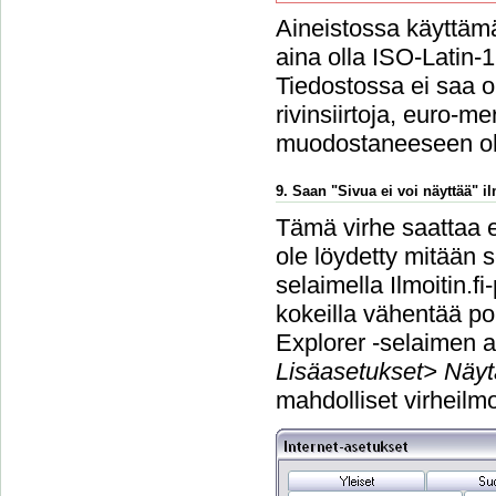
Aineistossa käyttämä
aina olla ISO-Latin-
Tiedostossa ei saa ol
rivinsiirtoja, euro-m
muodostaneeseen o
9. Saan "Sivua ei voi näyttää" 
Tämä virhe saattaa e
ole löydetty mitään s
selaimella Ilmoitin.f
kokeilla vähentää po
Explorer -selaimen a
Lisäasetukset> Näyt
mahdolliset virheilmo