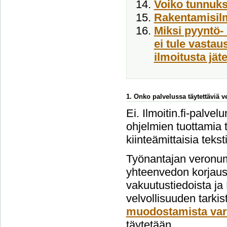
Voiko tunnukse
Rakentamisil
Miksi pyyntö- 
ei tule vasta
ilmoitusta jät
1. Onko palvelussa täytettäviä 
Ei. Ilmoitin.fi-palvel
ohjelmien tuottamia t
kiinteämittaisia tekst
Työnantajan veronum
yhteenvedon korjausi
vakuutustiedoista ja
velvollisuuden tarki
muodostamista var
täytetään.