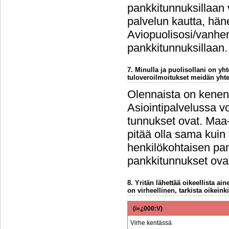
pankkitunnuksillaan 
palvelun kautta, häne
Aviopuolisosi/vanhem
pankkitunnuksillaan.
7. Minulla ja puolisollani on y
tuloveroilmoitukset meidän yht
Olennaista on kenen 
Asiointipalvelussa vo
tunnukset ovat. Maa-
pitää olla sama kuin
henkilökohtaisen pan
pankkitunnukset ovat
8. Yritän lähettää oikeellista a
on virheellinen, tarkista oikeinki
(ï»¿000:V)
Virhe kentässä