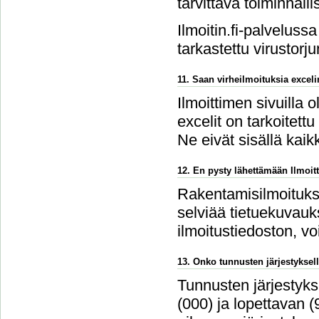
tarvittava toiminnalli
Ilmoitin.fi-palvelussa
tarkastettu virustorju
11. Saan virheilmoituksia excel
Ilmoittimen sivuilla 
excelit on tarkoitettu
Ne eivät sisällä kaikk
12. En pysty lähettämään Ilmoitt
Rakentamisilmoitukse
selviää tietuekuvauks
ilmoitustiedoston, v
13. Onko tunnusten järjestyksell
Tunnusten järjestykse
(000) ja lopettavan 