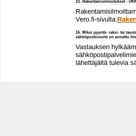
15. Rakentamisilmoitukset - UK
Rakentamisilmoittami
Vero.fi-sivulta:
Raken
16. Miksi pyyntö- raksi- tai taus
sähköpostiosoite on annettu ilm
Vastauksen hylkäämi
sähköpostipalvelimien
lähettäjältä tulevia s