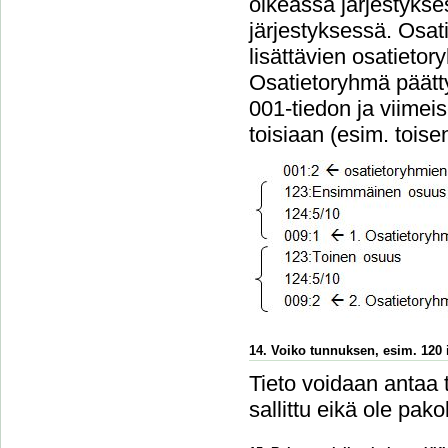
oikeassa järjestykse
järjestyksessä. Osa
lisättävien osatieto
Osatietoryhmä päätt
001-tiedon ja viimei
toisiaan (esim. tois
14. Voiko tunnuksen, esim. 120 i
Tieto voidaan antaa 
sallittu eikä ole pakol