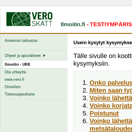
Ilmoitin.fi
- TESTIYMPÄRI
Aineiston tarkastus
Usein kysytyt kysymykse
Tälle sivulle on koott
Ohjeet ja apuvälineet
kysymyksiin.
Ilmoitin - UKK
Ota yhteyttä
www.vero.fi
Onko palvelus
OmaVero
Miten saan ty
Tietosuojaseloste
Voinko lähett
Voinko korjata
Poistunut
Voinko lähett
metsätalouden