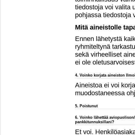
tiedostoja voi vali
pohjassa tiedostoja v
Mitä aineistolle ta
Ennen lähetystä kaikk
ryhmiteltynä tarkastu
sekä virheelliset ain
ei ole oletusarvoises
4. Voinko korjata aineiston Ilmoi
Aineistoa ei voi korj
muodostaneessa ohj
5. Poistunut
6. Voinko lähettää aviopuolison
pankkitunnuksillani?
Et voi. Henkilöasiaka