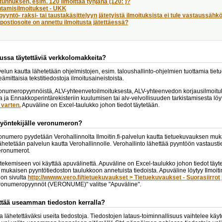
tunnuksen, esim. 120 ilmoittaa tyhjänä (120: )?
tamisilmoitukset - UKK
pyyntö- raksi- tai taustakäsittelyyn jätetyistä ilmoituksista ei tule vastaussähk
ostiosoite on annettu ilmoitusta jätettäessä?
ussa täytettäviä verkkolomakkeita?
alvelun kautta lähetetään ohjelmistojen, esim. taloushallinto-ohjelmien tuottamia tie
nteämittaisia tekstitiedostoja ilmoitusaineistoista.
numeropyynnöistä, ALV-yhteenvetoilmoituksesta, ALV-yhteenvedon korjausilmoituks
a ja Ennakkoperintärekisteriin kuulumisen tai alv-velvollisuuden tarkistamisesta lö
varten.
Apuväline on Excel-taulukko johon tiedot täytetään.
työntekijälle veronumeron?
numero pyydetään Verohallinnolta Ilmoitin.fi-palvelun kautta tietuekuvauksen muka
ähetetään palvelun kautta Verohallinnolle. Verohallinto lähettää pyyntöön vastaustie
eronumerot.
tekemiseen voi käyttää apuvälinettä. Apuväline on Excel-taulukko johon tiedot täy
mukaisen pyyntötiedoston taulukkoon annetuista tiedoista. Apuväline löytyy Ilmoitin
on sivulta
http://wwww.vero.fi/tietuekuvaukset > Tietuekuvaukset - Suorasiirrot 
ronumeropyynnöt (VERONUME)" valitse "Apuväline".
ttää useamman tiedoston kerralla?
alla lähetettäväksi useita tiedostoja. Tiedostojen lataus-toiminnallisuus vaihtelee 