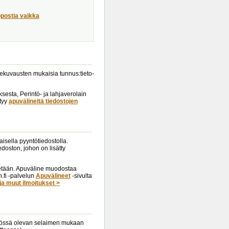
öpostia vaikka
tuekuvausten mukaisia tunnus:tieto-
esta, Perintö- ja lahjaverolain
ytyy
apuvälineitä tiedostojen
isella pyyntötiedostolla.
doston, johon on lisätty
tetään. Apuväline muodostaa
.fi -palvelun
Apuvälineet
-sivulta
ja muut ilmoitukset >
käytössä olevan selaimen mukaan