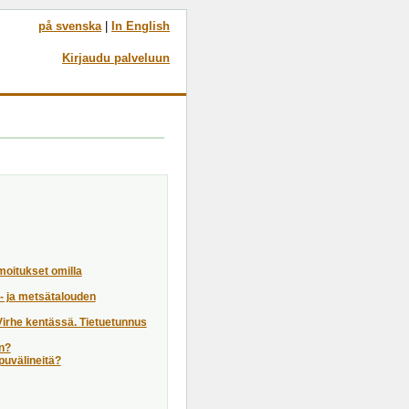
på svenska
|
In English
Kirjaudu palveluun
moitukset omilla
a- ja metsätalouden
"Virhe kentässä. Tietuetunnus
en?
apuvälineitä?