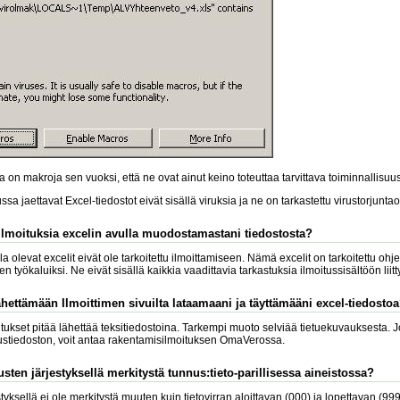
 on makroja sen vuoksi, että ne ovat ainut keino toteuttaa tarvittava toiminnallisuus
lussa jaettavat Excel-tiedostot eivät sisällä viruksia ja ne on tarkastettu virustorjuntao
ilmoituksia excelin avulla muodostamastani tiedostosta?
lla olevat excelit eivät ole tarkoitettu ilmoittamiseen. Nämä excelit on tarkoitettu ohje
n työkaluiksi. Ne eivät sisällä kaikkia vaadittavia tarkastuksia ilmoitussisältöön liitt
ähettämään Ilmoittimen sivuilta lataamaani ja täyttämääni excel-tiedosto
ukset pitää lähettää teksitiedostoina. Tarkempi muoto selviää tietuekuvauksesta. Jo
itustiedoston, voit antaa rakentamisilmoituksen OmaVerossa.
sten järjestyksellä merkitystä tunnus:tieto-parillisessa aineistossa?
yksellä ei ole merkitystä muuten kuin tietovirran aloittavan (000) ja lopettavan (99