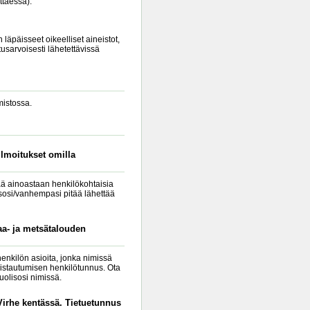
ttaessa).
 läpäisseet oikeelliset aineistot,
tusarvoisesti lähetettävissä
mistossa.
lmoitukset omilla
tää ainoastaan henkilökohtaisia
lisosi/vanhempasi pitää lähettää
aa- ja metsätalouden
enkilön asioita, jonka nimissä
nistautumisen henkilötunnus. Ota
uolisosi nimissä.
"Virhe kentässä. Tietuetunnus