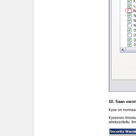
10. Saan varoit
Kyse on normaali
Kyseinen ilmoitu
allekirjoitettu. I