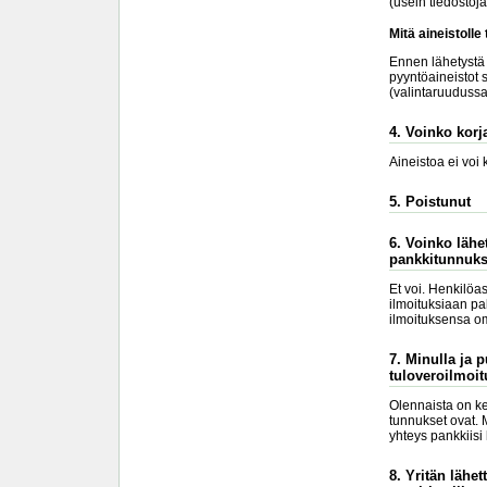
(usein tiedostoj
Mitä aineistolle
Ennen lähetystä k
pyyntöaineistot s
(valintaruudussa 
4. Voinko korja
Aineistoa ei voi
5. Poistunut
6. Voinko lähe
pankkitunnuks
Et voi. Henkilöa
ilmoituksiaan pa
ilmoituksensa om
7. Minulla ja 
tuloveroilmoit
Olennaista on ke
tunnukset ovat. 
yhteys pankkiisi
8. Yritän lähe