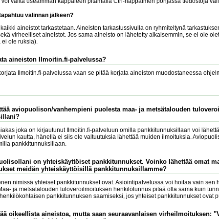
a voi valita useamman kappaleen pitämällä Ctrl-näppäimen pohjassa tiedostoja vali
 tapahtuu valinnan jälkeen?
aikki aineistot tarkastetaan. Aineiston tarkastussivulla on ryhmiteltynä tarkastuksen
ekä virheelliset aineistot. Jos sama aineisto on lähetetty aikaisemmin, se ei ole ole
ei ole ruksia).
ta aineiston Ilmoitin.fi-palvelussa?
 korjata Ilmoitin.fi-palvelussa vaan se pitää korjata aineiston muodostaneessa ohjel
ttää aviopuolison/vanhempieni puolesta maa- ja metsätalouden tuloveroi
illani?
siakas joka on kirjautunut Ilmoitin.fi-palveluun omilla pankkitunnuksillaan voi lähet
lvelun kautta, hänellä ei siis ole valtuutuksia lähettää muiden ilmoituksia. Aviopuo
illa pankkitunnuksillaan.
puolisollani on yhteiskäyttöiset pankkitunnukset. Voinko lähettää omat m
ukset meidän yhteiskäyttöisillä pankkitunnuksillamme?
nen nimissä yhteiset pankkitunnukset ovat. Asiointipalvelussa voi hoitaa vain sen h
Maa- ja metsätalouden tuloveroilmoituksen henkilötunnus pitää olla sama kuin tun
 henkilökohtaisen pankkitunnuksen saamiseksi, jos yhteiset pankkitunnukset ovat p
ttää oikeellista aineistoa, mutta saan seuraavanlaisen virheilmoituksen: 