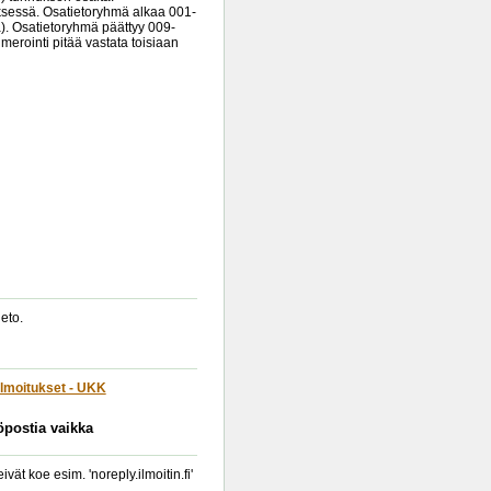
yksessä. Osatietoryhmä alkaa 001-
). Osatietoryhmä päättyy 009-
erointi pitää vastata toisiaan
eto.
lmoitukset - UKK
köpostia vaikka
t koe esim. 'noreply.ilmoitin.fi'