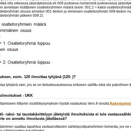
itää olla oikeassa järjestyksessä eli 009 juokseva numerointi juoksevassa järjest
on annetaan lisättävien osatietoryhmien määrä (esim. 001:2 = kaksi osatietoryhmää
ietoryhmän alussa annetun 001-tiedon ja viimeisen osatietoryhmän 009-tiedon num
atietoryhmän jälkeen 009:2).
uksen, esim. 120 ilmoittaa tyhjänä (120: )?
aa tyhjänä vain, jos se on tietuekuvauksessa erikseen sallittu eikä ole pakollinen ti
silmoitukset - UKK
amiseen liittyviin sisältökysymyksiin löydät vastauksia Vero.fi-sivulta:
Rakentamisi
ö- raksi- tai taustakäsittelyyn jätetyistä ilmoituksista ei tule vastaussäh
te on annettu ilmoitusta jätettäessä?
äminen saattaa tapahtua vastaanottavien sähköpostipalvelimien toimesta, jos ne eivä
via sähköposteja turvalliseksi.