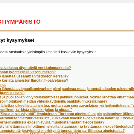
ESTIYMPÄRISTÖ
tyt kysymykset
koottu vastauksia yleisimpiin Ilmoitin.fi koskeviin kysymyksiin.
palvelussa täytettäviä verkkolomakkeita?
 saan työntekijälle veronumeron?
o lähettää useamman tiedoston kerralla?
 korjata aineiston Ilmoitin.fi-palvelussa?
unut
 lähettää aviopuolison/vanhempieni puolesta maa- ja metsätalouden tuloveroil
tunnuksillani?
a ja puolisollani on yhteiskäyttöiset pankkitunnukset. Voinko lähettää omat ma
roilmoitukset meidän yhteiskäyttöisillä pankkitunnuksillamme?
 lähettää oikeellista aineistoa, mutta saan seuraavanlaisen virheilmoituksen: 
heellinen, tarkista oikeinkirjoitus ja pituus."
Sivua ei voi näyttää" ilmoituksen "Tarkasta aineisto" -napin painamisen jälke
aroituksen tietoturvariskistä, kun avaan Ilmoitin.fi-palvelusta ladattuja Excel-
virheilmoituksia excelin avulla muodostamastani tiedostosta?
ty lähettämään Ilmoittimen sivuilta lataamaani ja täyttämääni excel-tiedostoa?
unnusten järjestyksellä merkitystä tunnus:tieto-parillisessa aineistossa?