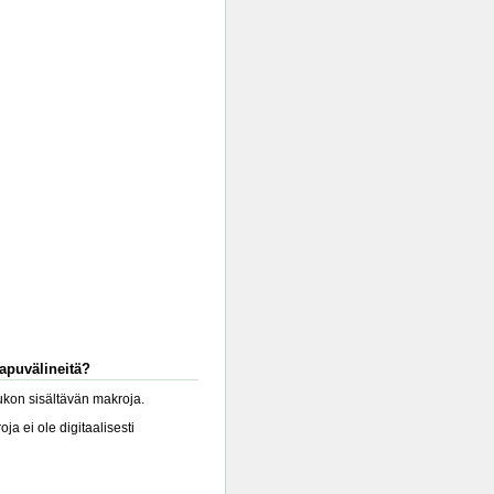
-apuvälineitä?
lukon sisältävän makroja.
a ei ole digitaalisesti