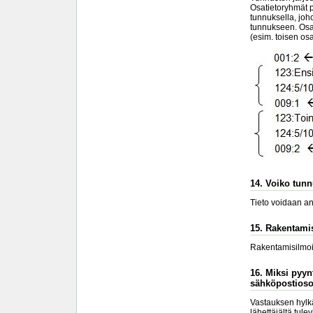
Osatietoryhmät p
tunnuksella, joh
tunnukseen. Osat
(esim. toisen os
14. Voiko tunn
Tieto voidaan ant
15. Rakentami
Rakentamisilmoitt
16. Miksi pyynt
sähköpostiosoi
Vastauksen hylkä
lähettäjältä tule