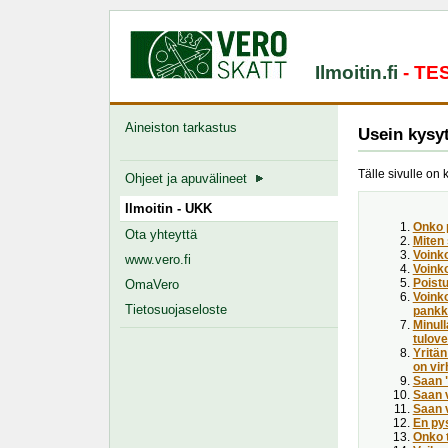
Ilmoitin.fi
- T
Aineiston tarkastus
Usein kysy
Tälle sivulle on 
Ohjeet ja apuvälineet
Ilmoitin - UKK
Onko 
Ota yhteyttä
Miten
Voink
www.vero.fi
Voinko
Poist
OmaVero
Voinko
Tietosuojaseloste
pankki
Minull
tulove
Yritän
on vir
Saan "
Saan v
Saan 
En pys
Onko t