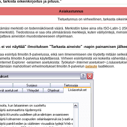
, tarkista oikeinkirjoitus ja pituus."
Asiakastunnus
Tietuetunnus on virheellinen, tarkasta oikeinki
tämäsi merkistö on todennäköisesti väärä. Merkistön tulee aina olla ISO-Latin-1 (I
erkistö). Tiedostossa ei saa olla ylimääräisiä merkkejä, kuten välilyöntejä, rivinsi
orjattava aineiston muodostaneeseen ohjelmaan.
 ei voi näyttää" ilmoituksen "Tarkasta aineisto" -napin painamisen jälke
a esiintyä Ilmoitin.fi-palvelussa, eikä sen ilmenemiseen ole löydetty mitään selkeää
laimella Ilmoitin.fi-palvelua käytettäessä. Virheen esiintymistä voi kokeilla vähentä
 Internet Explorer -selaimen asetuksista:
Työkalut> Internet asetukset> Lisäasetukse
mään mahdolliset virheilmoitukset Ilmoitin.fi-palvelun
palaute
laatikkoon.