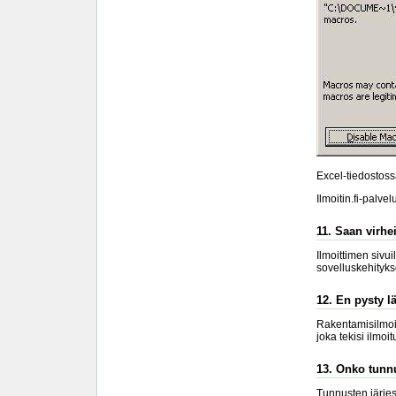
Excel-tiedostossa
Ilmoitin.fi-palve
11. Saan virhe
Ilmoittimen sivui
sovelluskehitykse
12. En pysty l
Rakentamisilmoit
joka tekisi ilmo
13. Onko tunnu
Tunnusten järjest