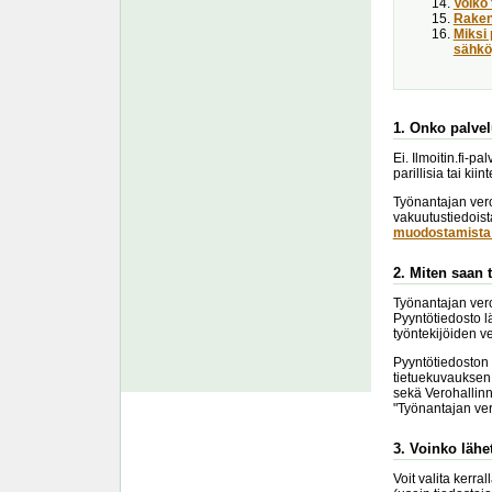
Voiko 
Raken
Miksi 
sähköp
1. Onko palvel
Ei. Ilmoitin.fi-p
parillisia tai kii
Työnantajan vero
vakuutustiedoist
muodostamista 
2. Miten saan 
Työnantajan vero
Pyyntötiedosto l
työntekijöiden v
Pyyntötiedoston 
tietuekuvauksen 
sekä Verohallinn
"Työnantajan ve
3. Voinko lähe
Voit valita kerr