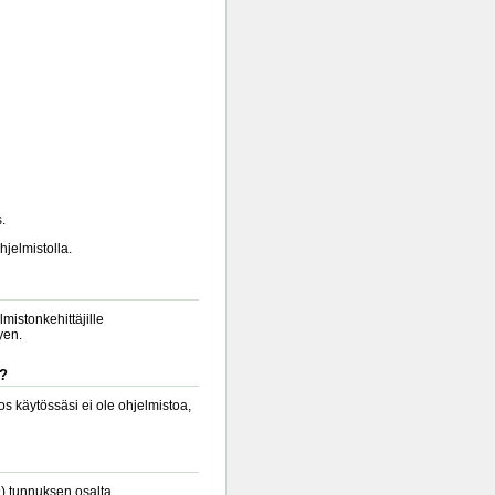
.
hjelmistolla.
lmistonkehittäjille
yen.
a?
s käytössäsi ei ole ohjelmistoa,
9) tunnuksen osalta.