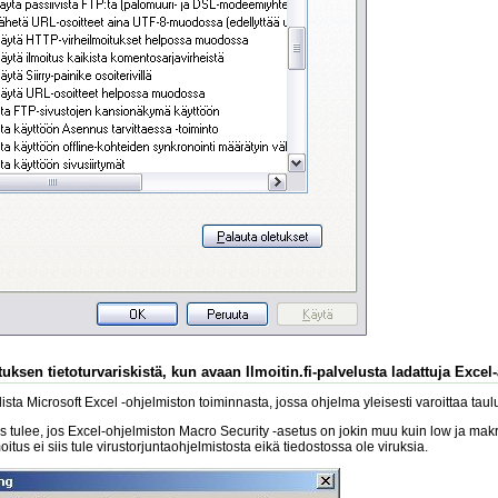
uksen tietoturvariskistä, kun avaan Ilmoitin.fi-palvelusta ladattuja Excel
sta Microsoft Excel -ohjelmiston toiminnasta, jossa ohjelma yleisesti varoittaa tau
s tulee, jos Excel-ohjelmiston Macro Security -asetus on jokin muu kuin low ja makroj
lmoitus ei siis tule virustorjuntaohjelmistosta eikä tiedostossa ole viruksia.