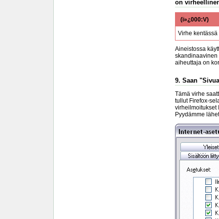
on virheellinen
(ï»¿000:V)
Virhe kentässä
Aineistossa käyt
skandinaavinen m
aiheuttaja on k
9. Saan "Sivua
Tämä virhe saatta
tullut Firefox-se
virheilmoitukset
Pyydämme lähettä