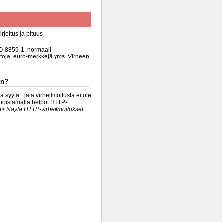
rjoitus ja pituus
SO-8859-1, normaali
irtoja, euro-merkkejä yms. Virheen
en?
 syytä. Tätä virheilmoitusta ei ole
ä poistamalla helpot HTTP-
t> Näytä HTTP-virheilmoitukset.