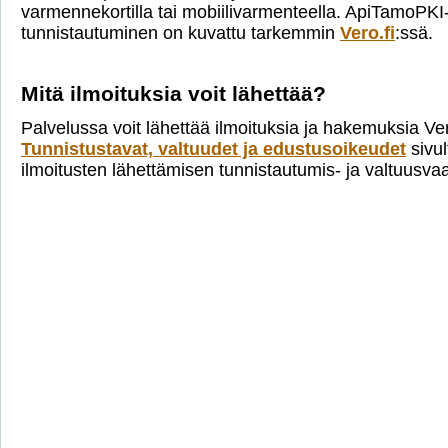
varmennekortilla tai mobiilivarmenteella. ApiTamoPKI
tunnistautuminen on kuvattu tarkemmin
Vero.fi
:ssä.
Mitä ilmoituksia voit lähettää?
Palvelussa voit lähettää ilmoituksia ja hakemuksia Ve
Tunnistustavat, valtuudet ja edustusoikeudet
sivul
ilmoitusten lähettämisen tunnistautumis- ja valtuusva