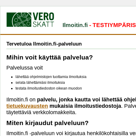
Ilmoitin.fi
- TESTIYMPÄRI
Tervetuloa Ilmoitin.fi-palveluun
Mihin voit käyttää palvelua?
Palvelussa voit
lähettää ohjelmistojen tuottamia ilmoituksia
selata lähettämiäsi ilmoituksia
testata ilmoitustiedoston oikean muodon
Ilmoitin.fi on
palvelu, jonka kautta voi lähettää ohje
tietuekuvausten
mukaisia ilmoitustiedostoja
. Palv
täytettäviä verkkolomakkeita.
Miten kirjaudut palveluun?
Ilmoitin.fi -palveluun voi kirjautua henkilökohtaisilla 