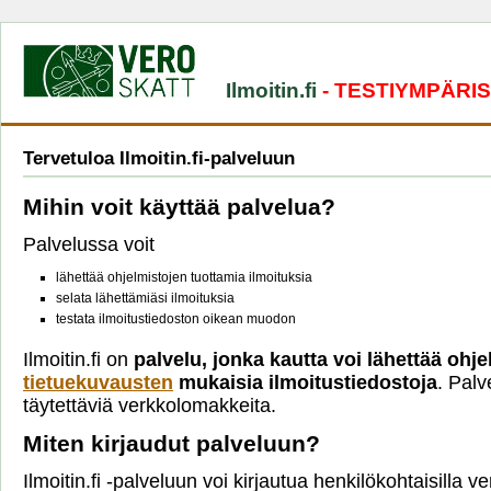
Ilmoitin.fi
- TESTIYMPÄRI
Tervetuloa Ilmoitin.fi-palveluun
Mihin voit käyttää palvelua?
Palvelussa voit
lähettää ohjelmistojen tuottamia ilmoituksia
selata lähettämiäsi ilmoituksia
testata ilmoitustiedoston oikean muodon
Ilmoitin.fi on
palvelu, jonka kautta voi lähettää ohje
tietuekuvausten
mukaisia ilmoitustiedostoja
. Palv
täytettäviä verkkolomakkeita.
Miten kirjaudut palveluun?
Ilmoitin.fi -palveluun voi kirjautua henkilökohtaisilla 