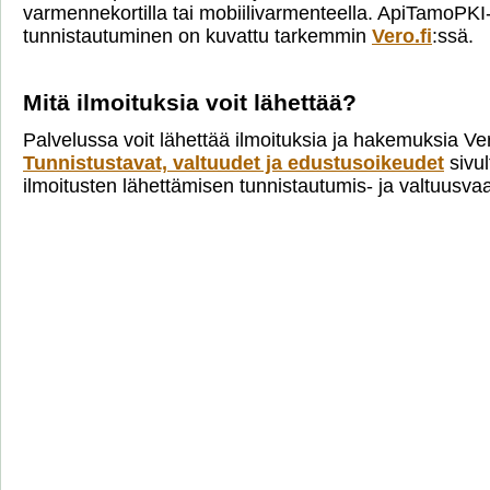
varmennekortilla tai mobiilivarmenteella. ApiTamoPKI
tunnistautuminen on kuvattu tarkemmin
Vero.fi
:ssä.
Mitä ilmoituksia voit lähettää?
Palvelussa voit lähettää ilmoituksia ja hakemuksia Ve
Tunnistustavat, valtuudet ja edustusoikeudet
sivul
ilmoitusten lähettämisen tunnistautumis- ja valtuusva