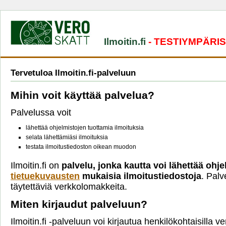
Ilmoitin.fi
- TESTIYMPÄRI
Tervetuloa Ilmoitin.fi-palveluun
Mihin voit käyttää palvelua?
Palvelussa voit
lähettää ohjelmistojen tuottamia ilmoituksia
selata lähettämiäsi ilmoituksia
testata ilmoitustiedoston oikean muodon
Ilmoitin.fi on
palvelu, jonka kautta voi lähettää ohje
tietuekuvausten
mukaisia ilmoitustiedostoja
. Palv
täytettäviä verkkolomakkeita.
Miten kirjaudut palveluun?
Ilmoitin.fi -palveluun voi kirjautua henkilökohtaisilla 