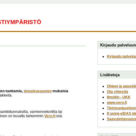
ESTIYMPÄRISTÖ
Kirjaudu palveluun
Kirjaudu palvelu
Lisätietoja
Ohjeet ja apuväli
ojen tuottamia,
tietuekuvausten
mukaisia
Ota yhteyttä
akkeita.
Ilmoitin - UKK
www.vero.fi
Tietosuojaselost
opankkitunnuksilla, varmennekortilla tai
If using eIDAS id
minen on kuvattu tarkemmin
Vero.fi
:ssä.
Saavutettavuuss