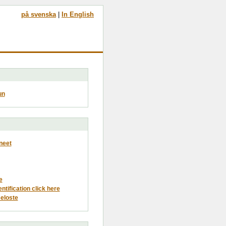
på svenska
|
In English
un
neet
e
entification click here
eloste