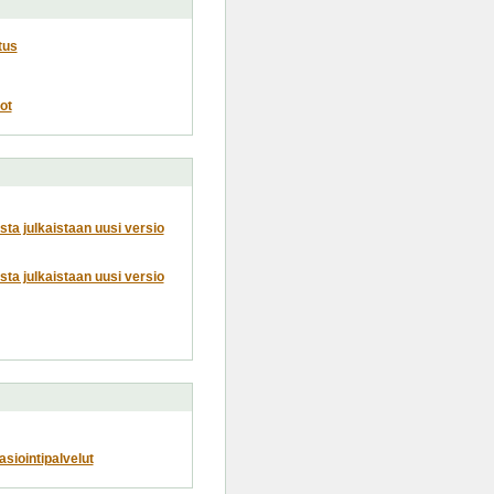
tus
ot
usta julkaistaan uusi versio
usta julkaistaan uusi versio
siointipalvelut