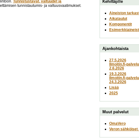
lintoon.
Tunnistustavat, valtuudet ja
Kehittäjille
lähettämisen tunnistautumis- ja valtuusvaatimukset.
Aineiston tarkas
Aikataulut
Komponentit
Esimerkkiaineist
Ajankohtaista
27.5.2026
Ilmoitin.fi-palvel
2.6.2026
19.3.2026
Ilmoitin.fi-palvel
24.3.2026
Lisää
2025
Muut palvelut
OmaVero
Veron sähköiset a