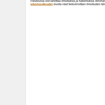
Palvelussa voit lähettää ilmoituksia ja hakemuksia Verohal
edustusoikeudet
sivulta näet tietovirroittain ilmoitusten 