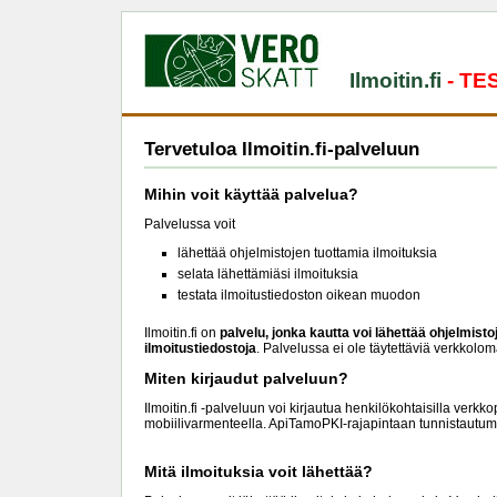
Ilmoitin.fi
- T
Tervetuloa Ilmoitin.fi-palveluun
Mihin voit käyttää palvelua?
Palvelussa voit
lähettää ohjelmistojen tuottamia ilmoituksia
selata lähettämiäsi ilmoituksia
testata ilmoitustiedoston oikean muodon
Ilmoitin.fi on
palvelu, jonka kautta voi lähettää ohjelmist
ilmoitustiedostoja
. Palvelussa ei ole täytettäviä verkkolom
Miten kirjaudut palveluun?
Ilmoitin.fi -palveluun voi kirjautua henkilökohtaisilla verkk
mobiilivarmenteella. ApiTamoPKI-rajapintaan tunnistautu
Mitä ilmoituksia voit lähettää?