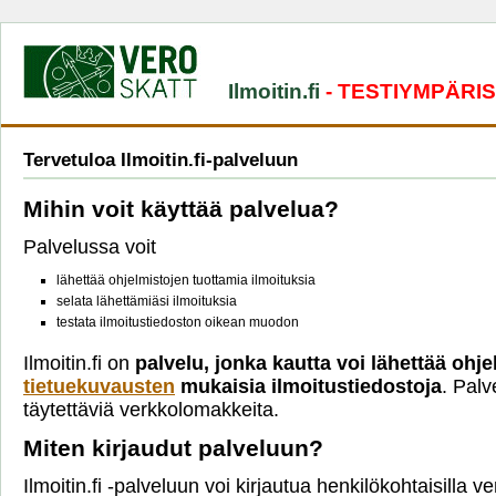
Ilmoitin.fi
- TESTIYMPÄRI
Tervetuloa Ilmoitin.fi-palveluun
Mihin voit käyttää palvelua?
Palvelussa voit
lähettää ohjelmistojen tuottamia ilmoituksia
selata lähettämiäsi ilmoituksia
testata ilmoitustiedoston oikean muodon
Ilmoitin.fi on
palvelu, jonka kautta voi lähettää ohje
tietuekuvausten
mukaisia ilmoitustiedostoja
. Palv
täytettäviä verkkolomakkeita.
Miten kirjaudut palveluun?
Ilmoitin.fi -palveluun voi kirjautua henkilökohtaisilla 