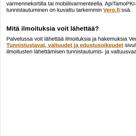
varmennekortilla tai mobiilivarmenteella. ApiTamoPKI
tunnistautuminen on kuvattu tarkemmin
Vero.fi
:ssä.
Mitä ilmoituksia voit lähettää?
Palvelussa voit lähettää ilmoituksia ja hakemuksia Ve
Tunnistustavat, valtuudet ja edustusoikeudet
sivul
ilmoitusten lähettämisen tunnistautumis- ja valtuusva