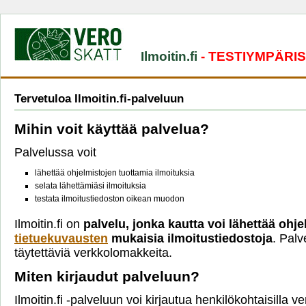
Ilmoitin.fi
- TESTIYMPÄRI
Tervetuloa Ilmoitin.fi-palveluun
Mihin voit käyttää palvelua?
Palvelussa voit
lähettää ohjelmistojen tuottamia ilmoituksia
selata lähettämiäsi ilmoituksia
testata ilmoitustiedoston oikean muodon
Ilmoitin.fi on
palvelu, jonka kautta voi lähettää ohje
tietuekuvausten
mukaisia ilmoitustiedostoja
. Palv
täytettäviä verkkolomakkeita.
Miten kirjaudut palveluun?
Ilmoitin.fi -palveluun voi kirjautua henkilökohtaisilla 