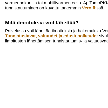
varmennekortilla tai mobiilivarmenteella. ApiTamoPKI
tunnistautuminen on kuvattu tarkemmin
Vero.fi
:ssä.
Mitä ilmoituksia voit lähettää?
Palvelussa voit lähettää ilmoituksia ja hakemuksia Ve
Tunnistustavat, valtuudet ja edustusoikeudet
sivul
ilmoitusten lähettämisen tunnistautumis- ja valtuusva