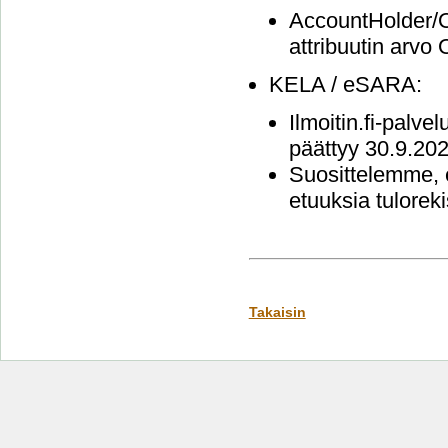
AccountHolder/O
attribuutin arvo
KELA / eSARA:
Ilmoitin.fi-palv
päättyy 30.9.202
Suosittelemme, e
etuuksia tuloreki
Takaisin