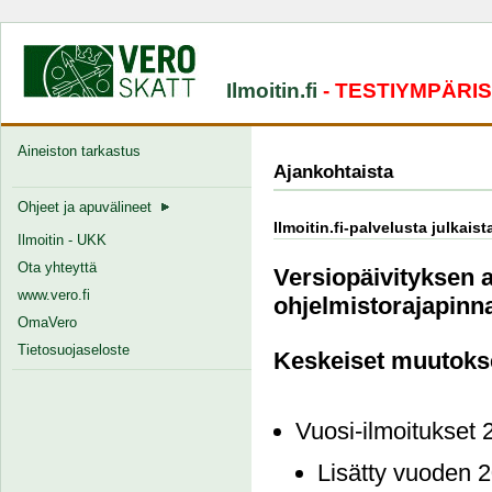
Ilmoitin.fi
- TESTIYMPÄRI
Aineiston tarkastus
Ajankohtaista
Ohjeet ja apuvälineet
Ilmoitin.fi-palvelusta julkais
Ilmoitin - UKK
Ota yhteyttä
Versiopäivityksen a
www.vero.fi
ohjelmistorajapinna
OmaVero
Tietosuojaseloste
Keskeiset muutoks
Vuosi-ilmoitukset 
Lisätty vuoden 2