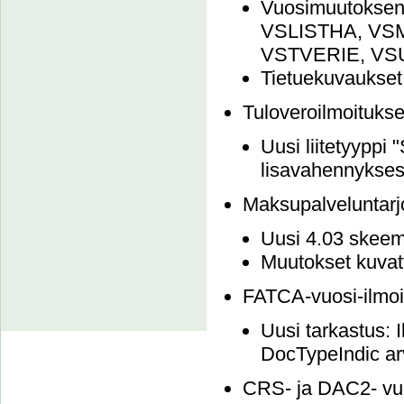
Vuosimuutoksen 
VSLISTHA, VS
VSTVERIE, VS
Tietuekuvaukset
Tuloveroilmoitukse
Uusi liitetyyppi 
lisavahennykses
Maksupalveluntarjo
Uusi 4.03 skeem
Muutokset kuvat
FATCA-vuosi-ilmoi
Uusi tarkastus: 
DocTypeIndic arv
CRS- ja DAC2- vuos