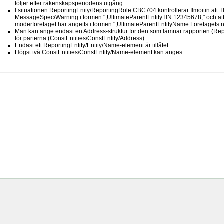
följer efter räkenskapsperiodens utgång.
I situationen ReportingEnity/ReportingRole CBC704 kontrollerar Ilmoitin att T
MessageSpec/Warning i formen ";UltimateParentEntityTIN:12345678;" och att 
moderföretaget har angetts i formen ";UltimateParentEntityName:Företagets 
Man kan ange endast en Address-struktur för den som lämnar rapporten (Repo
för parterna (ConstEntities/ConstEntity/Address)
Endast ett ReportingEntity/Entity/Name-element är tillåtet
Högst två ConstEntities/ConstEntity/Name-element kan anges