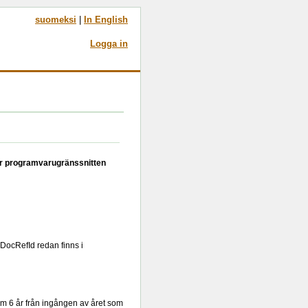
suomeksi
|
In English
Logga in
ler programvarugränssnitten
rDocRefId redan finns i
om 6 år från ingången av året som