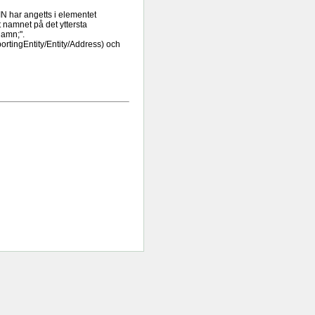
IN har angetts i elementet
namnet på det yttersta
namn;".
rtingEntity/Entity/Address) och