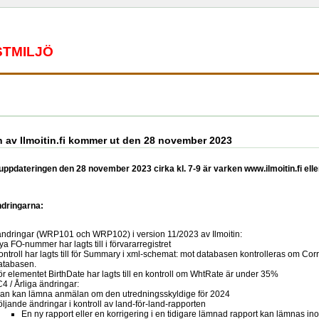
STMILJÖ
n av Ilmoitin.fi kommer ut den 28 november 2023
ppdateringen den 28 november 2023 cirka kl. 7-9 är varken www.ilmoitin.fi el
ndringarna:
dringar (WRP101 och WRP102) i version 11/2023 av Ilmoitin:
ya FO-nummer har lagts till i förvararregistret
ontroll har lagts till för Summary i xml-schemat: mot databasen kontrolleras om Cor
atabasen.
ör elementet BirthDate har lagts till en kontroll om WhtRate är under 35%
 / Årliga ändringar:
an kan lämna anmälan om den utredningsskyldige för 2024
öljande ändringar i kontroll av land-för-land-rapporten
En ny rapport eller en korrigering i en tidigare lämnad rapport kan lämnas in