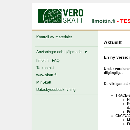
Ilmoitin.fi
- TE
Kontroll av materialet
Aktuellt
Anvisningar och hjälpmedel
En ny versio
Ilmoitin - FAQ
Ta kontakt
Under versionsu
tillgängliga.
www.skatt.fi
MinSkatt
De viktigaste ä
Dataskyddsbeskrivning
TRACE-än
N
K
d
F
CbC/DAC4
M
F