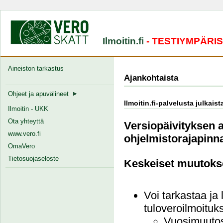
Ilmoitin.fi
- TESTIYMPÄRI
Aineiston tarkastus
Ajankohtaista
Ohjeet ja apuvälineet
Ilmoitin.fi-palvelusta julkais
Ilmoitin - UKK
Ota yhteyttä
Versiopäivityksen a
www.vero.fi
ohjelmistorajapinna
OmaVero
Tietosuojaseloste
Keskeiset muutoks
Voi tarkastaa ja 
tuloveroilmoituks
Vuosimuutost