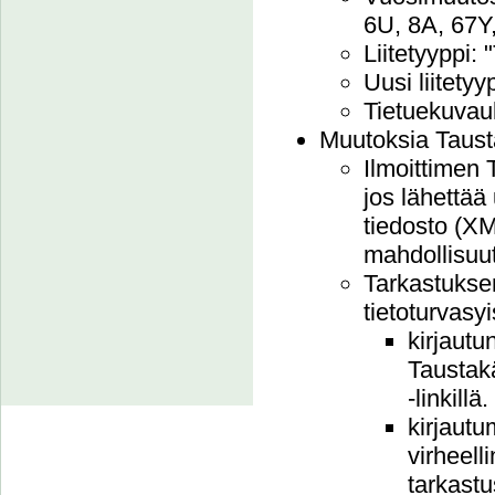
6U, 8A, 67Y
Liitetyyppi:
Uusi liitetyy
Tietuekuvau
Muutoksia Tausta
Ilmoittimen 
jos lähettää
tiedosto (XM
mahdollisuut
Tarkastuksen
tietoturvasyi
kirjautu
Taustakä
-linkillä.
kirjautu
virheell
tarkastu