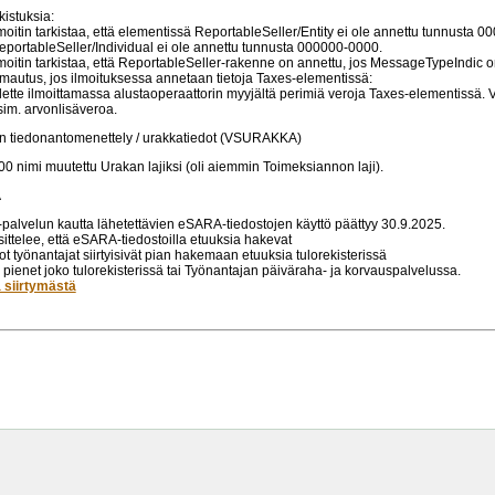
kistuksia:
lmoitin tarkistaa, että elementissä ReportableSeller/Entity ei ole annettu tunnusta 0
eportableSeller/Individual ei ole annettu tunnusta 000000-0000.
lmoitin tarkistaa, että ReportableSeller-rakenne on annettu, jos MessageTypeIndic 
mautus, jos ilmoituksessa annetaan tietoja Taxes-elementissä:
lette ilmoittamassa alustaoperaattorin myyjältä perimiä veroja Taxes-elementissä. V
sim. arvonlisäveroa.
 tiedonantomenettely / urakkatiedot (VSURAKKA)
0 nimi muutettu Urakan lajiksi (oli aiemmin Toimeksiannon laji).
A
fi-palvelun kautta lähetettävien eSARA-tiedostojen käyttö päättyy 30.9.2025.
ittelee, että eSARA-tiedostoilla etuuksia hakevat
sot työnantajat siirtyisivät pian hakemaan etuuksia tulorekisterissä
a pienet joko tulorekisterissä tai Työnantajan päiväraha- ja korvauspalvelussa.
ä siirtymästä