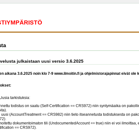
ESTIYMPÄRISTÖ
sta
alvelusta julkaistaan uusi versio 3.6.2025
n aikana 3.6.2025 noin klo 7-9 www.ilmoitin.fi ja ohjelmistorajapinnat eivät ole 
okset:
usia tarkistuksia:
nnettu todistus on saatu (Self-Certification == CRS972) niin syntymäaika on pakolli
oita).
on uusi (AccountTreatment == CRS982) niin tieto itseannetusta todistuksesta on pako
72).
moitettu dokumentoimaton tili (UndocumentedAccount == true) niin ei voi ilmoittaa, e
tification == CRS972).