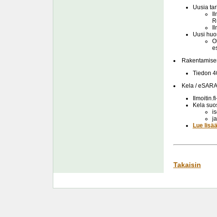
Uusia tar
I
R
I
Uusi huo
O
e
Rakentamisen
Tiedon 40
Kela / eSAR
Ilmoitin.
Kela suos
i
j
Lue lisä
Takaisin