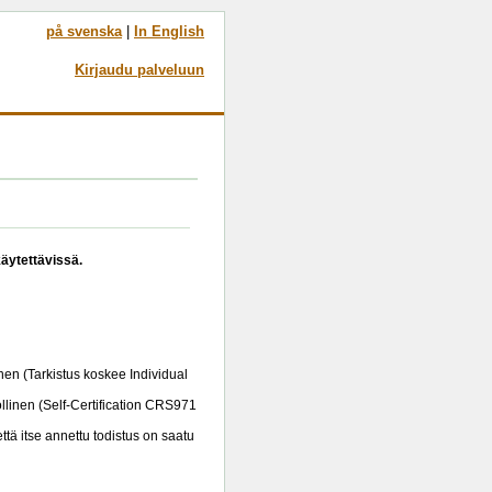
på svenska
|
In English
Kirjaudu palveluun
käytettävissä.
nen (Tarkistus koskee Individual
llinen (Self-Certification CRS971
ttä itse annettu todistus on saatu