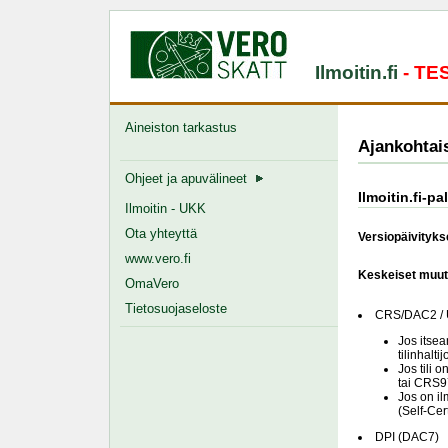
Ilmoitin.fi
- T
Aineiston tarkastus
Ajankohtai
Ohjeet ja apuvälineet
Ilmoitin.fi-p
Ilmoitin - UKK
Ota yhteyttä
Versiopäivitykse
www.vero.fi
Keskeiset muut
OmaVero
Tietosuojaseloste
CRS/DAC2 / U
Jos itsea
tilinhaltij
Jos tili 
tai CRS9
Jos on il
(Self-Cer
DPI (DAC7)