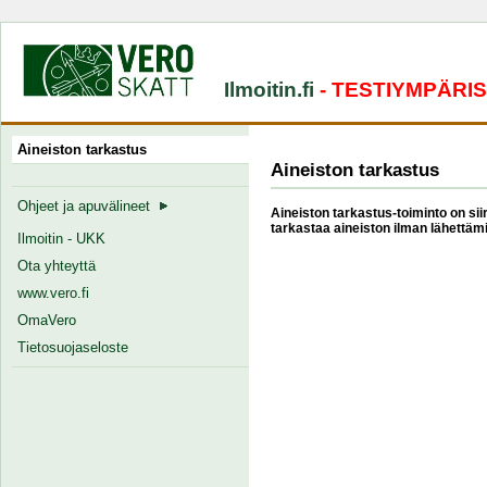
Ilmoitin.fi
- TESTIYMPÄRI
Aineiston tarkastus
Aineiston tarkastus
Ohjeet ja apuvälineet
Aineiston tarkastus-toiminto on siir
tarkastaa aineiston ilman lähettämi
Ilmoitin - UKK
Ota yhteyttä
www.vero.fi
OmaVero
Tietosuojaseloste