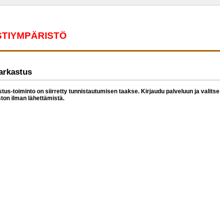
ESTIYMPÄRISTÖ
arkastus
tus-toiminto on siirretty tunnistautumisen taakse. Kirjaudu palveluun ja valitse 
ston ilman lähettämistä.