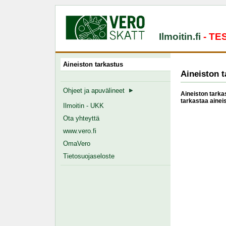
Ilmoitin.fi
- T
Aineiston tarkastus
Aineiston t
Ohjeet ja apuvälineet
Aineiston tarkas
tarkastaa ainei
Ilmoitin - UKK
Ota yhteyttä
www.vero.fi
OmaVero
Tietosuojaseloste