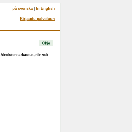
på svenska
|
In English
Kirjaudu palveluun
Ohje
Aineiston tarkastus, niin voit