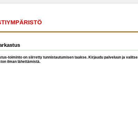
ESTIYMPÄRISTÖ
arkastus
tus-toiminto on siirretty tunnistautumisen taakse. Kirjaudu palveluun ja valitse 
ston ilman lähettämistä.