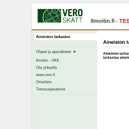
Ilmoitin.fi
- T
Aineiston tarkastus
Aineiston t
Ohjeet ja apuvälineet
Aineiston tarkas
tarkastaa ainei
Ilmoitin - UKK
Ota yhteyttä
www.vero.fi
OmaVero
Tietosuojaseloste